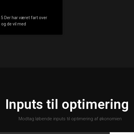
5 Der har været fart over
5 og de vil med
Inputs til optimering
Modtag løbende inputs til optimering af økonomien