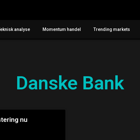
Teknisk analyse
Momentum handel
Trending markets
Danske Bank
stering nu