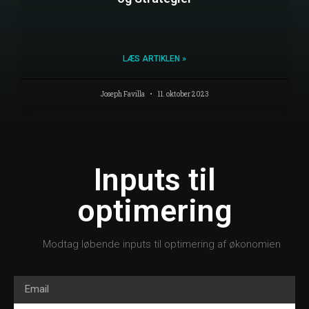
LÆS ARTIKLEN »
Joseph Favilla
11. oktober 2023
Inputs til
optimering
Modtag løbende inputs til optimering af økonomien